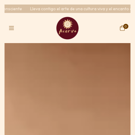
leva contigo el arte de una cultura viva y el encanto de lo hecho con al
0