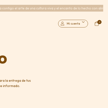
ntigo el arte de una cultura viva y el encanto de lo hecho con alma.
R
0
Mi cuenta
ío
ra la entrega de tus
te informado.