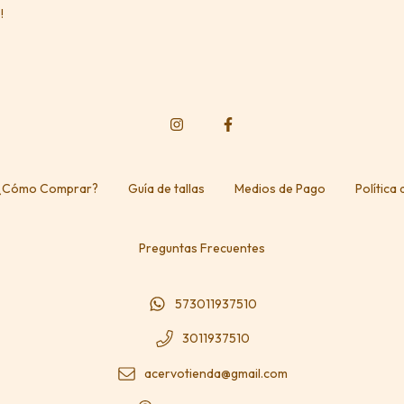
!
¿Cómo Comprar?
Guía de tallas
Medios de Pago
Política
Preguntas Frecuentes
573011937510
3011937510
acervotienda@gmail.com