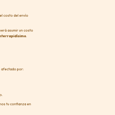
el costo del envío
eberá asumir un costo
nterrapidísimo
.
e afectado por:
o.
os tu confianza en